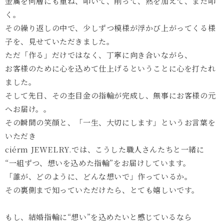
金属を何層にも重ね、叩いて、削って、熱を加えて、また叩
く。
その繰り返しの中で、少しずつ模様が浮かび上がってくる様
子を、見せていただきました。
ただ「作る」だけではなく、丁寧に向き合いながら、
お客様のために心を込めて仕上げるということに心を打たれ
ました。
そして先日、その杢目金の指輪が完成し、無事にお客様の元
へお届け。。
その瞬間の笑顔と、「一生、大切にします」というお言葉を
いただき
ciérm JEWELRY.では、こうした職人さんたちと一緒に
“一組ずつ、想いを込めた指輪”をお届けしています。
「誰が、どのように、どんな想いで」作っているか。
その裏側まで知っていただけたら、とても嬉しいです。
もし、結婚指輪に“想い”を込めたいと感じているなら