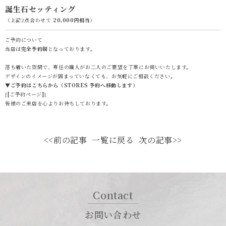
誕生石セッティング
（上記2点合わせて
20,000円相当
）
ご予約について
当店は
完全予約制
となっております。
落ち着いた空間で、専任の職人がお二人のご要望を丁寧にお伺いいたします。
デザインのイメージが固まっていなくても、お気軽にご相談ください。
▼ご予約はこちらから（STORES 予約へ移動します）
[
[
ご予約ページ
]
]
皆様のご来店を心よりお待ちしております。
<<前の記事
一覧に戻る
次の記事>>
Contact
お問い合わせ