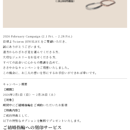
2026 February Campaign (2.1 Fri. – 2.28 Fri.)
日頃よりcierm JEWELRY.をご愛顧いただき、
誠にありがとうございます。
遠方からわざわざ足を運んでくださる方、
大切なジュエリーをお任せくださる方、
すべての出会いに心からの感謝を込めて、
ささやかなキャンペーンをご用意いたしました。
この機会に、お二人の想いを形にするお手伝いができれば幸いです。
キャンペーン概要
【期間】
2026年2月1日（日）〜 2月28日（土）
【対象】
期間中に
ご結婚指輪をご成約
いただいたお客様
【特典内容】
ご成約特典として、
以下の特別なオプションを
無料
でプレゼントいたします。
ご結婚指輪への刻印サービス